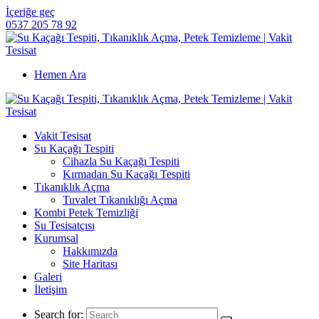
İçeriğe geç
0537 205 78 92
Hemen Ara
Vakit Tesisat
Su Kaçağı Tespiti
Cihazla Su Kaçağı Tespiti
Kırmadan Su Kaçağı Tespiti
Tıkanıklık Açma
Tuvalet Tıkanıklığı Açma
Kombi Petek Temizliği
Su Tesisatçısı
Kurumsal
Hakkımızda
Site Haritası
Galeri
İletişim
Search for: