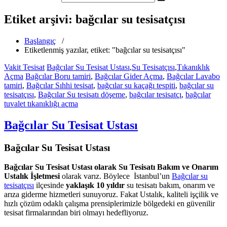
Etiket arşivi: bağcılar su tesisatçısı
Başlangıç
/
Etiketlenmiş yazılar, etiket: "bağcılar su tesisatçısı"
Vakit Tesisat
Bağcılar Su Tesisat Ustası
,
Su Tesisatçısı
,
Tıkanıklık
Açma
Bağcılar Boru tamiri
,
Bağcılar Gider Açma
,
Bağcılar Lavabo
tamiri
,
Bağcılar Sıhhi tesisat
,
bağcılar su kaçağı tespiti
,
bağcılar su
tesisatçısı
,
Bağcılar Su tesisatı döşeme
,
bağcılar tesisatçı
,
bağcılar
tuvalet tıkanıklığı açma
Bağcılar Su Tesisat Ustası
Bağcılar Su Tesisat Ustası
Bağcılar Su Tesisat Ustası olarak Su Tesisatı Bakım ve Onarım
Ustalık İşletmesi
olarak varız. Böylece İstanbul’un
Bağcılar su
tesisatçısı
ilçesinde
yaklaşık 10 yıldır
su tesisatı bakım, onarım ve
arıza giderme hizmetleri sunuyoruz. Fakat Ustalık, kaliteli işçilik ve
hızlı çözüm odaklı çalışma prensiplerimizle bölgedeki en güvenilir
tesisat firmalarından biri olmayı hedefliyoruz.