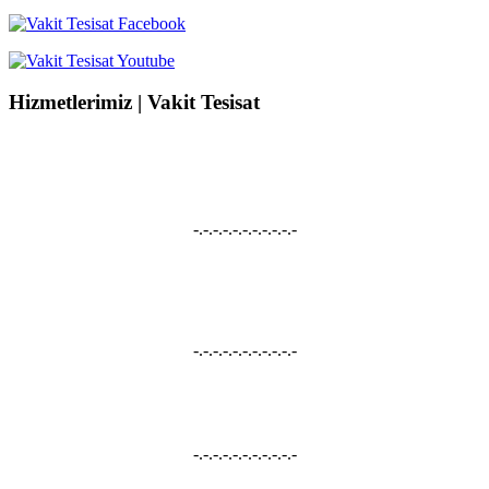
Hizmetlerimiz | Vakit Tesisat
Su Kaçağı Tespiti
Su Kaçağı Tespiti, Su Tesisatçısı, Robotla Su Kaçağı Bulma, Kırmadan Su
Kaçağı Tespiti, Kameralı Su Kaçağı Onarımı hizmetleri vermekteyiz.
-.-.-.-.-.-.-.-.-.-.-
Tıkanıklık Açma
Tuvalet Tıkanıklığı Açma, Lavabo Tıkanıklığı Açma, Gider Açma, Pimaş
Açma, Robotla Tıkanıklık Açma hizmetleri vermekteyiz.
-.-.-.-.-.-.-.-.-.-.-
Petek Temizliği
Petek Temizliği, Petek Temizleme, Petek Yıkama hizmetleri vermekteyiz.
-.-.-.-.-.-.-.-.-.-.-