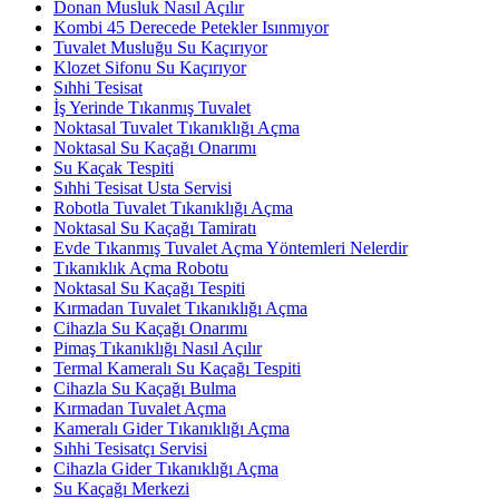
Donan Musluk Nasıl Açılır
Kombi 45 Derecede Petekler Isınmıyor
Tuvalet Musluğu Su Kaçırıyor
Klozet Sifonu Su Kaçırıyor
Sıhhi Tesisat
İş Yerinde Tıkanmış Tuvalet
Noktasal Tuvalet Tıkanıklığı Açma
Noktasal Su Kaçağı Onarımı
Su Kaçak Tespiti
Sıhhi Tesisat Usta Servisi
Robotla Tuvalet Tıkanıklığı Açma
Noktasal Su Kaçağı Tamiratı
Evde Tıkanmış Tuvalet Açma Yöntemleri Nelerdir
Tıkanıklık Açma Robotu
Noktasal Su Kaçağı Tespiti
Kırmadan Tuvalet Tıkanıklığı Açma
Cihazla Su Kaçağı Onarımı
Pimaş Tıkanıklığı Nasıl Açılır
Termal Kameralı Su Kaçağı Tespiti
Cihazla Su Kaçağı Bulma
Kırmadan Tuvalet Açma
Kameralı Gider Tıkanıklığı Açma
Sıhhi Tesisatçı Servisi
Cihazla Gider Tıkanıklığı Açma
Su Kaçağı Merkezi