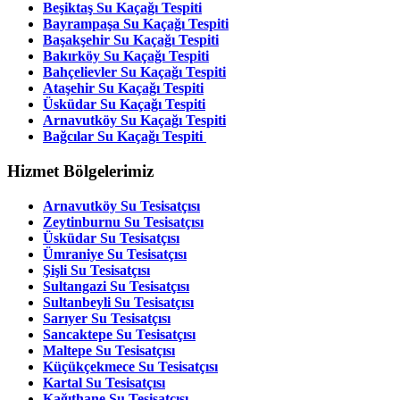
Beşiktaş Su Kaçağı Tespiti
Bayrampaşa Su Kaçağı Tespiti
Başakşehir Su Kaçağı Tespiti
Bakırköy Su Kaçağı Tespiti
Bahçelievler Su Kaçağı Tespiti
Ataşehir Su Kaçağı Tespiti
Üsküdar Su Kaçağı Tespiti
Arnavutköy Su Kaçağı Tespiti
Bağcılar Su Kaçağı Tespiti
Hizmet Bölgelerimiz
Arnavutköy Su Tesisatçısı
Zeytinburnu Su Tesisatçısı
Üsküdar Su Tesisatçısı
Ümraniye Su Tesisatçısı
Şişli Su Tesisatçısı
Sultangazi Su Tesisatçısı
Sultanbeyli Su Tesisatçısı
Sarıyer Su Tesisatçısı
Sancaktepe Su Tesisatçısı
Maltepe Su Tesisatçısı
Küçükçekmece Su Tesisatçısı
Kartal Su Tesisatçısı
Kağıthane Su Tesisatçısı