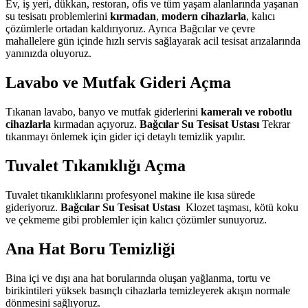
Ev, iş yeri, dükkan, restoran, ofis ve tüm yaşam alanlarında yaşanan
su tesisatı problemlerini
kırmadan
,
modern cihazlarla
, kalıcı
çözümlerle ortadan kaldırıyoruz. Ayrıca Bağcılar ve çevre
mahallelere gün içinde hızlı servis sağlayarak acil tesisat arızalarında
yanınızda oluyoruz.
Lavabo ve Mutfak Gideri Açma
Tıkanan lavabo, banyo ve mutfak giderlerini
kameralı ve robotlu
cihazlarla
kırmadan açıyoruz.
Bağcılar Su Tesisat Ustası
Tekrar
tıkanmayı önlemek için gider içi detaylı temizlik yapılır.
Tuvalet Tıkanıklığı Açma
Tuvalet tıkanıklıklarını profesyonel makine ile kısa sürede
gideriyoruz.
Bağcılar Su Tesisat Ustası
Klozet taşması, kötü koku
ve çekmeme gibi problemler için kalıcı çözümler sunuyoruz.
Ana Hat Boru Temizliği
Bina içi ve dışı ana hat borularında oluşan yağlanma, tortu ve
birikintileri yüksek basınçlı cihazlarla temizleyerek akışın normale
dönmesini sağlıyoruz.