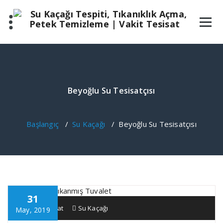
İçeriğe
geç
Beyoğlu Su Tesisatçısı
Başlangıç
/
Su Kaçağı
/
Beyoğlu Su Tesisatçısı
31
Vakit Tesisat
Su Kaçağı
May, 2019