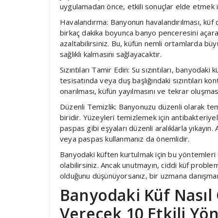
uygulamadan önce, etkili sonuçlar elde etmek iç
Havalandırma: Banyonun havalandırılması, küf 
birkaç dakika boyunca banyo penceresini açara
azaltabilirsiniz. Bu, küfün nemli ortamlarda 
sağlıklı kalmasını sağlayacaktır.
Sızıntıları Tamir Edin: Su sızıntıları, banyodaki
tesisatında veya duş başlığındaki sızıntıları kont
onarılması, küfün yayılmasını ve tekrar oluşmas
Düzenli Temizlik: Banyonuzu düzenli olarak tem
biridir. Yüzeyleri temizlemek için antibakteriy
paspas gibi eşyaları düzenli aralıklarla yıkayın.
veya paspas kullanmanız da önemlidir.
Banyodaki küften kurtulmak için bu yöntemleri 
olabilirsiniz. Ancak unutmayın, ciddi küf problem
olduğunu düşünüyorsanız, bir uzmana danışman
Banyodaki Küf Nasıl
Verecek 10 Etkili Y