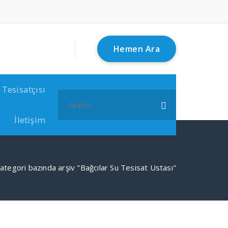
Hemen Ara
 Tesisatçısı
Search
for:
İletişim
ategori bazında arşiv "Bağcılar Su Tesisat Ustası"