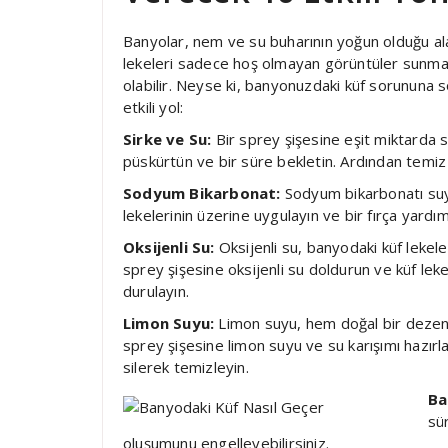
Banyolar, nem ve su buharının yoğun olduğu alan
lekeleri sadece hoş olmayan görüntüler sunma
olabilir. Neyse ki, banyonuzdaki küf sorununa 
etkili yol:
Sirke ve Su:
Bir sprey şişesine eşit miktarda si
püskürtün ve bir süre bekletin. Ardından temiz 
Sodyum Bikarbonat:
Sodyum bikarbonatı suyl
lekelerinin üzerine uygulayın ve bir fırça yardı
Oksijenli Su:
Oksijenli su, banyodaki küf lekeleri
sprey şişesine oksijenli su doldurun ve küf lek
durulayın.
Limon Suyu:
Limon suyu, hem doğal bir dezenfe
sprey şişesine limon suyu ve su karışımı hazırla
silerek temizleyin.
Ba
sü
oluşumunu engelleyebilirsiniz.