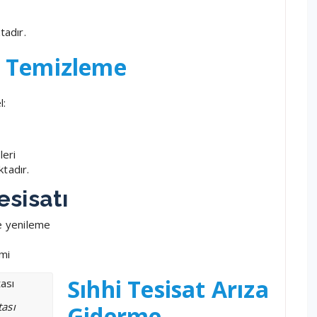
tadır.
r Temizleme
l:
leri
tadır.
esisatı
le yenileme
imi
Sıhhi Tesisat Arıza
tası
Giderme