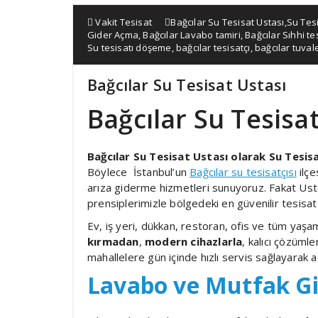
Vakit Tesisat
Bağcılar Su Tesisat Ustası
,
Su Tesi
Gider Açma
,
Bağcılar Lavabo tamiri
,
Bağcılar Sıhhi te
Su tesisatı döşeme
,
bağcılar tesisatçı
,
bağcılar tuvale
Bağcılar Su Tesisat Ustası
Bağcılar Su Tesisa
Bağcılar Su Tesisat Ustası olarak Su Tesis
Böylece İstanbul’un
Bağcılar su tesisatçısı
ilç
arıza giderme hizmetleri sunuyoruz. Fakat Ustalık
prensiplerimizle bölgedeki en güvenilir tesisat 
Ev, iş yeri, dükkan, restoran, ofis ve tüm yaşa
kırmadan
,
modern cihazlarla
, kalıcı çözüml
mahallelere gün içinde hızlı servis sağlayarak a
Lavabo ve Mutfak G