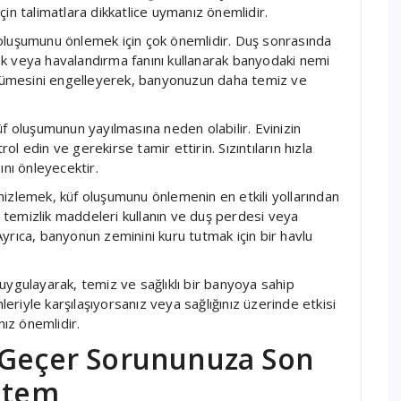
in talimatlara dikkatlice uymanız önemlidir.
oluşumunu önlemek için çok önemlidir. Duş sonrasında
k veya havalandırma fanını kullanarak banyodaki nemi
büyümesini engelleyerek, banyonuzun daha temiz ve
 küf oluşumunun yayılmasına neden olabilir. Evinizin
rol edin ve gerekirse tamir ettirin. Sızıntıların hızla
ını önleyecektir.
izlemek, küf oluşumunu önlemenin en etkili yollarından
el temizlik maddeleri kullanın ve duş perdesi veya
 Ayrıca, banyonun zeminini kuru tutmak için bir havlu
uygulayarak, temiz ve sağlıklı bir banyoya sahip
leriyle karşılaşıyorsanız veya sağlığınız üzerinde etkisi
ız önemlidir.
 Geçer Sorununuza Son
öntem