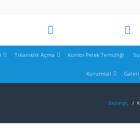
i
Tıkanıklık Açma
Kombi Petek Temizliği
Su
Kurumsal
Galeri
Başlangıç
/
K