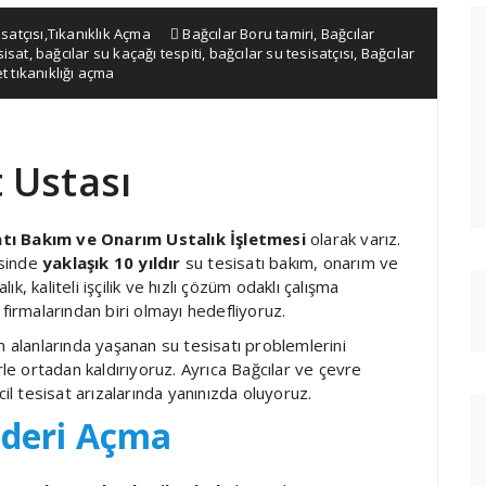
satçısı
,
Tıkanıklık Açma
Bağcılar Boru tamiri
,
Bağcılar
sisat
,
bağcılar su kaçağı tespiti
,
bağcılar su tesisatçısı
,
Bağcılar
t tıkanıklığı açma
t Ustası
atı Bakım ve Onarım Ustalık İşletmesi
olarak varız.
esinde
yaklaşık 10 yıldır
su tesisatı bakım, onarım ve
, kaliteli işçilik ve hızlı çözüm odaklı çalışma
firmalarından biri olmayı hedefliyoruz.
m alanlarında yaşanan su tesisatı problemlerini
erle ortadan kaldırıyoruz. Ayrıca Bağcılar ve çevre
cil tesisat arızalarında yanınızda oluyoruz.
ideri Açma