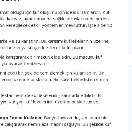
lar olduğu için küf oluşumu için ideal ortamlardır. Küf
kla kalmaz, aynı zamanda sağlık sorunlarına da neden
son verebilecek etkili yöntemler mevcuttur. İşte size 10
rke ve su karıştırın. Bu karışımı küf lekelerinin üzerine
bir bez veya süngerle silerek küfü çıkarın.
a karıştırarak bir macun elde edin. Bu macunu küf
mıyla ovarak temizleyin.
ni etkili bir şekilde temizlemek için kullanılabilir. Bir
elerinin üzerine püskürtün. Bir süre bekledikten sonra
ktan hem de küf lekelerini çıkarmada etkilidir. Bir
yın. Karışımı küf lekelerinin üzerine püskürtün ve
nyo Fanını Kullanın:
Banyo fanınızı duştan sonra bir
re çalıştırarak nemin azalmasını sağlayın. Bu şekilde küf