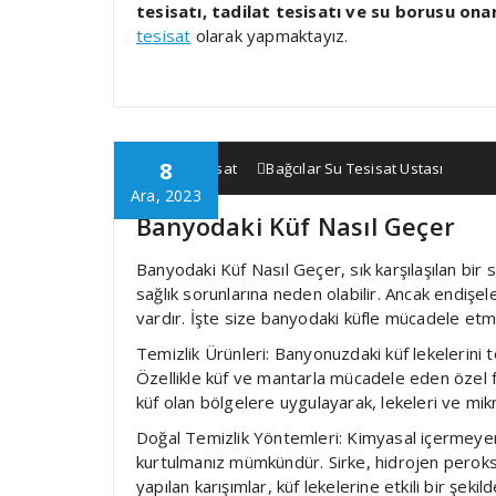
tesisatı, tadilat tesisatı ve su borusu ona
tesisat
olarak yapmaktayız.
8
Vakit Tesisat
Bağcılar Su Tesisat Ustası
Ara, 2023
Banyodaki Küf Nasıl Geçer
Banyodaki Küf Nasıl Geçer, sık karşılaşılan bir
sağlık sorunlarına neden olabilir. Ancak endişel
vardır. İşte size banyodaki küfle mücadele etmek
Temizlik Ürünleri: Banyonuzdaki küf lekelerini te
Özellikle küf ve mantarla mücadele eden özel fo
küf olan bölgelere uygulayarak, lekeleri ve mikro
Doğal Temizlik Yöntemleri: Kimyasal içermeyen
kurtulmanız mümkündür. Sirke, hidrojen perok
yapılan karışımlar, küf lekelerine etkili bir şe