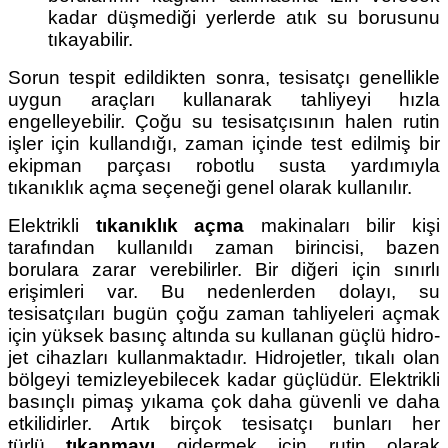
kadar düşmediği yerlerde atık su borusunu
tıkayabilir.
Sorun tespit edildikten sonra, tesisatçı genellikle
uygun araçları kullanarak tahliyeyi hızla
engelleyebilir. Çoğu su tesisatçısının halen rutin
işler için kullandığı, zaman içinde test edilmiş bir
ekipman parçası robotlu susta yardımıyla
tıkanıklık açma seçeneği genel olarak kullanılır.
Elektrikli
tıkanıklık açma
makinaları bilir kişi
tarafından kullanıldı zaman birincisi, bazen
borulara zarar verebilirler. Bir diğeri için sınırlı
erişimleri var. Bu nedenlerden dolayı, su
tesisatçıları bugün çoğu zaman tahliyeleri açmak
için yüksek basınç altında su kullanan güçlü hidro-
jet cihazları kullanmaktadır. Hidrojetler, tıkalı olan
bölgeyi temizleyebilecek kadar güçlüdür. Elektrikli
basınçlı pimaş yıkama çok daha güvenli ve daha
etkilidirler. Artık birçok tesisatçı bunları her
türlü
tıkanmayı
gidermek için rutin olarak