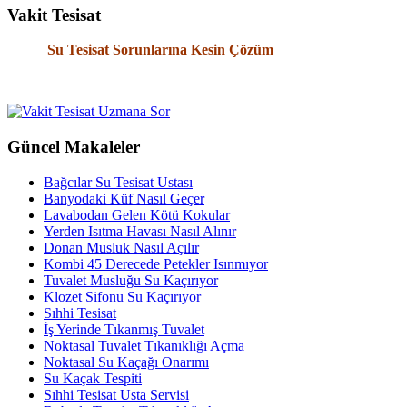
Vakit Tesisat
Su Tesisat Sorunlarına Kesin Çözüm
Güncel Makaleler
Bağcılar Su Tesisat Ustası
Banyodaki Küf Nasıl Geçer
Lavabodan Gelen Kötü Kokular
Yerden Isıtma Havası Nasıl Alınır
Donan Musluk Nasıl Açılır
Kombi 45 Derecede Petekler Isınmıyor
Tuvalet Musluğu Su Kaçırıyor
Klozet Sifonu Su Kaçırıyor
Sıhhi Tesisat
İş Yerinde Tıkanmış Tuvalet
Noktasal Tuvalet Tıkanıklığı Açma
Noktasal Su Kaçağı Onarımı
Su Kaçak Tespiti
Sıhhi Tesisat Usta Servisi