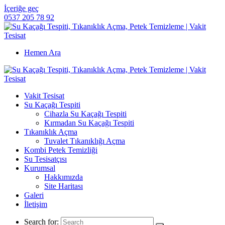
İçeriğe geç
0537 205 78 92
Hemen Ara
Vakit Tesisat
Su Kaçağı Tespiti
Cihazla Su Kaçağı Tespiti
Kırmadan Su Kaçağı Tespiti
Tıkanıklık Açma
Tuvalet Tıkanıklığı Açma
Kombi Petek Temizliği
Su Tesisatçısı
Kurumsal
Hakkımızda
Site Haritası
Galeri
İletişim
Search for: