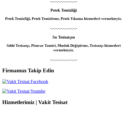
-.-.-.-.-.-.-.-.-.-.-
Petek Temizliği
Petek Temizliği, Petek Temizleme, Petek Yıkama hizmetleri vermekteyiz.
-.-.-.-.-.-.-.-.-.-.-
Su Tesisatçısı
Sıhhi Tesisatçı, Pisuvar Tamiri, Musluk Değiştirme, Tesisatçı hizmetleri
vermekteyiz.
-.-.-.-.-.-.-.-.-.-.-
Firmamızı Takip Edin
Hizmetlerimiz | Vakit Tesisat
Su Kaçağı Tespiti
Su Kaçağı Tespiti, Su Tesisatçısı, Robotla Su Kaçağı Bulma, Kırmadan Su
Kaçağı Tespiti, Kameralı Su Kaçağı Onarımı hizmetleri vermekteyiz.