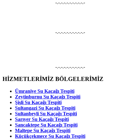
-.-.-.-.-.-.-.-.-.-.-
Petek Temizleme
Petek Temizleme, Petek Temizliği, Petek Yıkama hizmetleri vermekteyiz.
-.-.-.-.-.-.-.-.-.-.-
Su Kaçağı
Su Kaçağı, Su Tesisatçısı, Robotla Su Kaçağı Bulma, Kırmadan Su Kaçağı
Tespiti, Kameralı Su Kaçağı Onarımı hizmetleri vermekteyiz.
-.-.-.-.-.-.-.-.-.-.-
HİZMETLERİMİZ BÖLGELERİMİZ
Ümraniye Su Kaçağı Tespiti
Zeytinburnu Su Kaçağı Tespiti
Şişli Su Kaçağı Tespiti
Sultangazi Su Kaçağı Tespiti
Sultanbeyli Su Kaçağı Tespiti
Sarıyer Su Kaçağı Tespiti
Sancaktepe Su Kaçağı Tespiti
Maltepe Su Kaçağı Tespiti
Küçükçekmece Su Kaçağı Tespiti