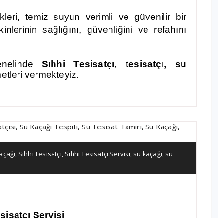
ikleri, temiz suyun verimli ve güvenilir bir
inlerinin sağlığını, güvenliğini ve refahını
enelinde
Sıhhi
Tesisatçı
,
tesisatçı, su
etleri vermekteyiz.
açağı
,
Sıhhi Tesisatçı
,
Sıhhi Tesisatçı Servisi
,
su kaçağı
,
su
sisatçı Servisi