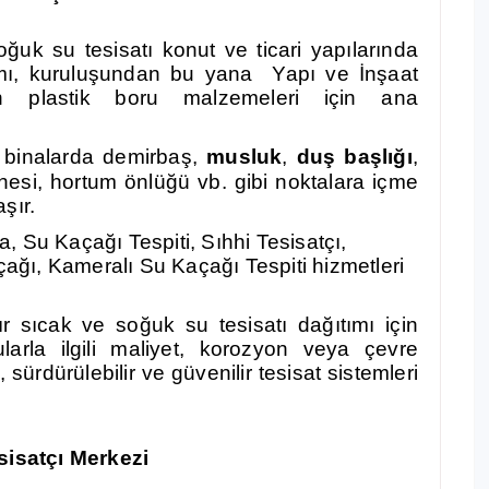
oğuk su tesisatı k
onut ve ticari yapılarında
mı, kuruluşundan bu yana Yapı ve İnşaat
en plastik boru malzemeleri için ana
m binalarda demirbaş,
musluk
,
duş başlığı
,
nesi, hortum önlüğü vb. gibi noktalara içme
şır.
 Su Kaçağı Tespiti, Sıhhi Tesisatçı,
ğı, Kameralı Su Kaçağı Tespiti hizmetleri
ır sıcak ve soğuk su tesisatı dağıtımı için
larla ilgili maliyet, korozyon veya çevre
ürdürülebilir ve güvenilir tesisat sistemleri
sisatçı Merkezi