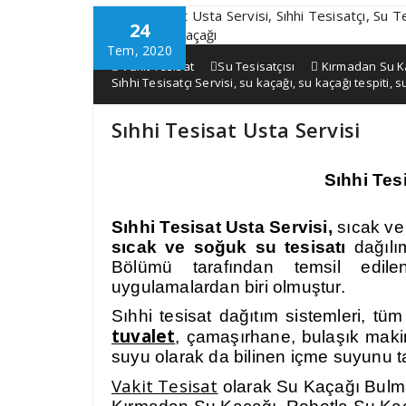
24
Tem, 2020
Vakit Tesisat
Su Tesisatçısı
Kırmadan Su K
Sıhhi Tesisatçı Servisi
,
su kaçağı
,
su kaçağı tespiti
,
su
Sıhhi Tesisat Usta Servisi
Sıhhi Tes
Sıhhi Tesisat Usta Servisi,
sıcak ve
sıcak ve soğuk su tesisatı
dağılı
Bölümü tarafından temsil edil
uygulamalardan biri olmuştur.
Sıhhi tesisat dağıtım sistemleri, tü
tuvalet
, çamaşırhane, bulaşık maki
suyu olarak da bilinen içme suyunu ta
Vakit Tesisat
olarak Su Kaçağı Bulma,