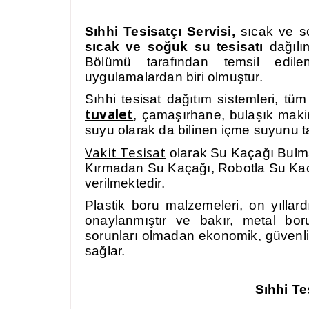
Sıhhi Tesisatçı Servisi,
sıcak ve s
sıcak ve soğuk su tesisatı
dağılı
Bölümü tarafından temsil edil
uygulamalardan biri olmuştur.
Sıhhi tesisat dağıtım sistemleri, tü
tuvalet
, çamaşırhane, bulaşık maki
suyu olarak da bilinen içme suyunu ta
Vakit Tesisat
olarak Su Kaçağı Bulma,
Kırmadan Su Kaçağı, Robotla Su Kaça
verilmektedir.
Plastik boru malzemeleri, on yıllard
onaylanmıştır ve bakır, metal boru
sorunları olmadan ekonomik, güvenli, s
sağlar.
Sıhhi Te