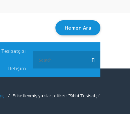
Hemen Ara
 Tesisatçısı
Search
for:
İletişim
gıç
/
Etiketlenmiş yazılar, etiket: "Sıhhi Tesisatçı"