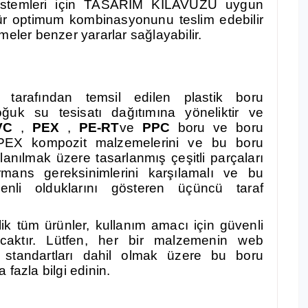
sistemleri için TASARIM KILAVUZU uygun
mür optimum kombinasyonunu teslim edebilir
meler benzer yararlar sağlayabilir.
tarafından temsil edilen plastik boru
uk su tesisatı dağıtımına yöneliktir ve
VC
,
PEX
,
PE-RT
ve
PPC
boru ve boru
-PEX kompozit malzemelerini ve bu boru
llanılmak üzere tasarlanmış çeşitli parçaları
ormans gereksinimlerini karşılamalı ve bu
enli olduklarını gösteren üçüncü taraf
k tüm ürünler, kullanım amacı için güvenli
ıyacaktır. Lütfen, her bir malzemenin web
rün standartları dahil olmak üzere bu boru
fazla bilgi edinin.