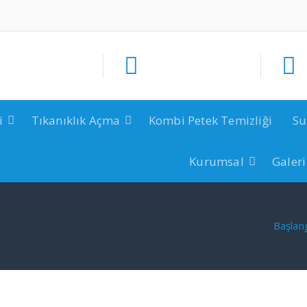
i
Tıkanıklık Açma
Kombi Petek Temizliği
Su
Kurumsal
Galeri
Başlan