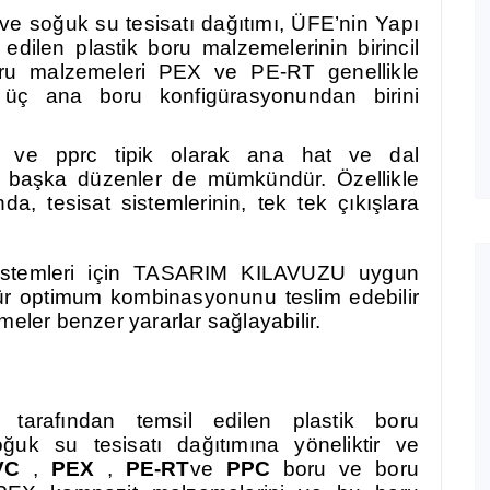
ve soğuk su tesisatı dağıtımı, ÜFE’nin Yapı
edilen plastik boru malzemelerinin birincil
oru malzemeleri PEX ve PE-RT genellikle
bi üç ana boru konfigürasyonundan birini
 ve pprc tipik olarak ana hat ve dal
ak başka düzenler de mümkündür. Özellikle
a, tesisat sistemlerinin, tek tek çıkışlara
sistemleri için TASARIM KILAVUZU uygun
mür optimum kombinasyonunu teslim edebilir
meler benzer yararlar sağlayabilir.
tarafından temsil edilen plastik boru
uk su tesisatı dağıtımına yöneliktir ve
VC
,
PEX
,
PE-RT
ve
PPC
boru ve boru