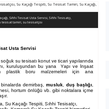
açağı
,
Sıhhi Tesisat Usta Servisi
,
Sıhhi Tesisatçı
,
 tesisat tamiri
,
su tesisatçısı
isat Usta Servisi
 soğuk su tesisatı k
onut ve ticari yapılarında
mı, kuruluşundan bu yana Yapı ve İnşaat
en plastik boru malzemeleri için ana
m binalarda demirbaş,
musluk
,
duş başlığı
,
nesi, hortum önlüğü vb. gibi noktalara içme
şır.
 Su Kaçağı Tespiti, Sıhhi Tesisatçı,