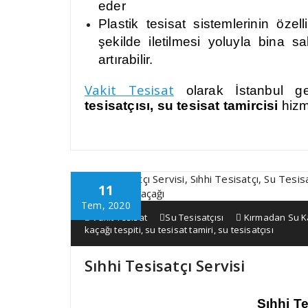
eder
Plastik tesisat sistemlerinin özell
şekilde iletilmesi yoluyla bina sak
artırabilir.
Vakit Tesisat
olarak İstanbul g
tesisatçısı, su tesisat tamircisi
hizm
11
Tem, 2020
Vakit Tesisat
Su Tesisatçısı
Kırmadan Su K
kaçağı tespiti
,
su tesisat tamiri
,
su tesisatçısı
Sıhhi Tesisatçı Servisi
Sıhhi Te