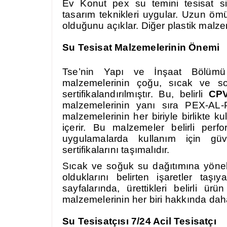
Ev Konut pex su temini tesisat 
tasarım teknikleri uygular. Uzun ö
olduğunu açıklar. Diğer plastik malze
Su Tesisat Malzemelerinin Önemi
Tse’nin Yapı ve İnşaat Bölümü 
malzemelerinin çoğu, sıcak ve soğ
sertifikalandırılmıştır. Bu, belirli
CP
malzemelerinin yanı sıra PEX-AL
malzemelerinin her biriyle birlikte ku
içerir. Bu malzemeler belirli perf
uygulamalarda kullanım için güv
sertifikalarını taşımalıdır.
Sıcak ve soğuk su dağıtımına yöneli
olduklarını belirten işaretler taş
sayfalarında, ürettikleri belirli ü
malzemelerinin her biri hakkında daha 
Su
Tesisatçısı 7/24 Acil Tesisatçı