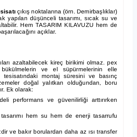
sisatı
çıkış noktalarına (örn. Demirbaşlıklar)
rak yapılan düşünceli tasarımı, sıcak su ve
i azaltabilir. Hem TASARIM KILAVUZU hem de
başarılacağını açıklar.
arı azaltabilecek kireç birikimi olmaz. pex
 bükülmelerin ve el süpürmelerinin elle
u tesisatındaki montaj süresini ve basınç
lzemeler doğal yalıtkan olduğundan, boru
ır. Ek olarak:
eli performans ve güvenilirliği arttırırken
at tasarımı hem su hem de enerji tasarrufu
zdir ve bakır borulardan daha az ısı transfer