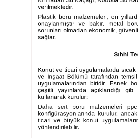
Kırmadan Su Kaçağı, Robotla Su Kaça
verilmektedir.
Plastik boru malzemeleri, on yıllard
onaylanmıştır ve bakır, metal boru
sorunları olmadan ekonomik, güvenli, s
sağlar.
Sıhhi Te
Konut ve ticari uygulamalarda sıcak 
ve İnşaat Bölümü tarafından temsil 
uygulamalarından biridir. Esnek b
çeşitli yayınlarda açıklandığı gi
kullanarak kurulur:
Daha sert boru malzemeleri ppc
konfigürasyonlarında kurulur, anc
ticari ve büyük konut uygulamalarınd
yönlendirilebilir.