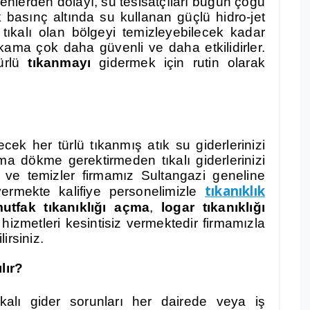
nedenlerden dolayı, su tesisatçıları bugün çoğu
 basınç altında su kullanan güçlü hidro-jet
, tıkalı olan bölgeyi temizleyebilecek kadar
ıkama çok daha güvenli ve daha etkilidirler.
ürlü
tıkanmayı
gidermek için rutin olarak
cek her türlü tıkanmış atık su giderlerinizi
rma dökme gerektirmeden tıkalı giderlerinizi
 ve temizler firmamız Sultangazi geneline
tıkanıklık
ermekte kalifiye personelimizle
utfak tıkanıklığı açma
,
logar tıkanıklığı
 hizmetleri kesintisiz vermektedir firmamızla
lirsiniz.
lır?
tıkalı gider sorunları her dairede veya iş