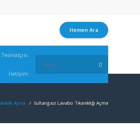
Hemen Ara
 Tesisatçısı
Search
for:
İletişim
anıklık Açma
/
Sultangazi Lavabo Tıkanıklığı Açma