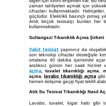
diğeri için sınırlı erişimleri var. Bu 
zaman tahliyeleri açmak için yüksek
cihazları kullanmaktadır. Hidrojetler
güçlüdür. Elektrikli basınçlı pimaş y
Artık birçok tesisatçı bunları her t
kullanmaktadır.
Sultangazi Tıkanıklık Açma Şirketi
Vakit tesisat
yapınınız da oluşabile
son teknoloji cihazlar desteğiyle kı
ortalama 40 dakika içerisinde açar
aralıksız günün her saati hizmet v
açma
, tuvalet tıkanıklığı açma
,
m
lavabo tıkanıklığı açma
açma
,
gibi
hemen iletişime geçip fiyat teklifi alabi
Atık Su Tesisat Tıkanıklığı Nasıl Açı
Lavabo, tuvalet, logar hattı gibi 