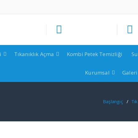
i
Tıkanıklık Açma
Kombi Petek Temizliği
Su
Kurumsal
Galeri
Başlangıç
/
Tık