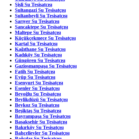
Şişli Su Tesisatçısı
Sultangazi Su Tesisatçısı
Sultanbeyli Su Tesisatçısı
Sarıyer Su Tesisatçısı
Sancaktepe Su Tesisatçısı
Maltepe Su Tesisatçısı
Küçükçekmece Su Tesisatçısı
Kartal Su Tesisatçısı
Kağıthane Su Tesisatçısı
Kadıköy Su Tesisatçısı
Güngören Su Tesisatçısı
Gaziosmanpaşa Su Tesisatçısı
Fatih Su Tesisatçısı
Eyüp Su Tesisatçısı
Esenyurt Su Tesisatçısı
Esenler Su Tesisatçısı
Beyoğlu Su Tesisatçısı
Beylikdüzü Su Tesisatçısı
Beykoz Su Tesisatçısı
Beşiktaş Su Tesisatçısı
Bayrampaşa Su Tesisatçısı
Başakşehir Su Tesisatçısı
Bakırköy Su Tesisatçısı
Bahçelievler Su Tesisatçısı
Bağcılar Su Tesisatçısı