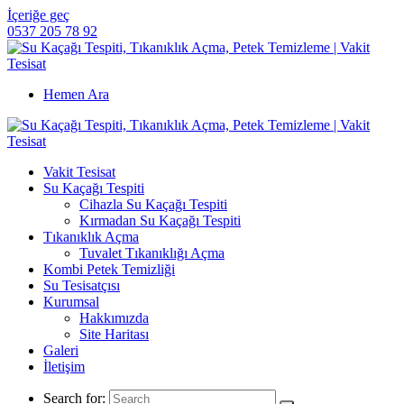
İçeriğe geç
0537 205 78 92
Hemen Ara
Vakit Tesisat
Su Kaçağı Tespiti
Cihazla Su Kaçağı Tespiti
Kırmadan Su Kaçağı Tespiti
Tıkanıklık Açma
Tuvalet Tıkanıklığı Açma
Kombi Petek Temizliği
Su Tesisatçısı
Kurumsal
Hakkımızda
Site Haritası
Galeri
İletişim
Search for: