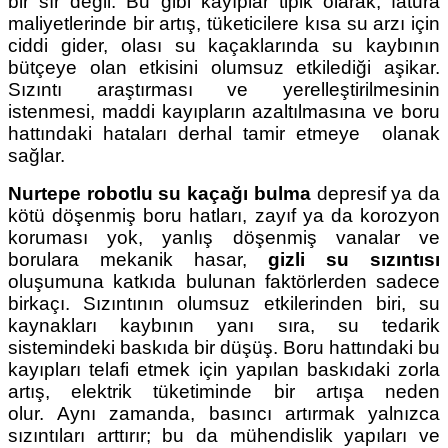
bir sır değil. Bu gibi kayıplar tipik olarak, fatura
maliyetlerinde bir artış, tüketicilere kısa su arzı için
ciddi gider, olası su kaçaklarında su kaybının
bütçeye olan etkisini olumsuz etkilediği aşikar.
Sızıntı araştırması ve yerelleştirilmesinin
istenmesi, maddi kayıpların azaltılmasına ve boru
hattındaki hataları derhal tamir etmeye olanak
sağlar.
Nurtepe robotlu su kaçağı bulma
depresif ya da
kötü döşenmiş boru hatları, zayıf ya da korozyon
koruması yok, yanlış döşenmiş vanalar ve
borulara mekanik hasar,
gizli su sızıntısı
oluşumuna katkıda bulunan faktörlerden sadece
birkaçı. Sızıntının olumsuz etkilerinden biri, su
kaynakları kaybının yanı sıra, su tedarik
sistemindeki baskıda bir düşüş. Boru hattındaki bu
kayıpları telafi etmek için yapılan baskıdaki zorla
artış, elektrik tüketiminde bir artışa neden
olur. Aynı zamanda, basıncı artırmak yalnızca
sızıntıları arttırır; bu da mühendislik yapıları ve