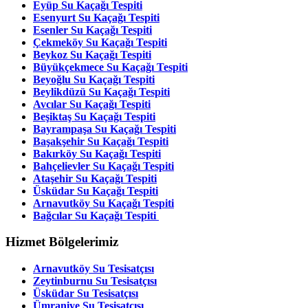
Eyüp Su Kaçağı Tespiti
Esenyurt Su Kaçağı Tespiti
Esenler Su Kaçağı Tespiti
Çekmeköy Su Kaçağı Tespiti
Beykoz Su Kaçağı Tespiti
Büyükçekmece Su Kaçağı Tespiti
Beyoğlu Su Kaçağı Tespiti
Beylikdüzü Su Kaçağı Tespiti
Avcılar Su Kaçağı Tespiti
Beşiktaş Su Kaçağı Tespiti
Bayrampaşa Su Kaçağı Tespiti
Başakşehir Su Kaçağı Tespiti
Bakırköy Su Kaçağı Tespiti
Bahçelievler Su Kaçağı Tespiti
Ataşehir Su Kaçağı Tespiti
Üsküdar Su Kaçağı Tespiti
Arnavutköy Su Kaçağı Tespiti
Bağcılar Su Kaçağı Tespiti
Hizmet Bölgelerimiz
Arnavutköy Su Tesisatçısı
Zeytinburnu Su Tesisatçısı
Üsküdar Su Tesisatçısı
Ümraniye Su Tesisatçısı