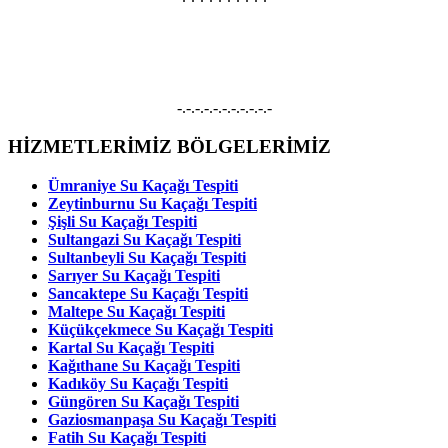
Su Kaçağı
Su Kaçağı, Su Tesisatçısı, Robotla Su Kaçağı Bulma, Kırmadan Su Kaçağı
Tespiti, Kameralı Su Kaçağı Onarımı hizmetleri vermekteyiz.
-.-.-.-.-.-.-.-.-.-.-
HİZMETLERİMİZ BÖLGELERİMİZ
Ümraniye Su Kaçağı Tespiti
Zeytinburnu Su Kaçağı Tespiti
Şişli Su Kaçağı Tespiti
Sultangazi Su Kaçağı Tespiti
Sultanbeyli Su Kaçağı Tespiti
Sarıyer Su Kaçağı Tespiti
Sancaktepe Su Kaçağı Tespiti
Maltepe Su Kaçağı Tespiti
Küçükçekmece Su Kaçağı Tespiti
Kartal Su Kaçağı Tespiti
Kağıthane Su Kaçağı Tespiti
Kadıköy Su Kaçağı Tespiti
Güngören Su Kaçağı Tespiti
Gaziosmanpaşa Su Kaçağı Tespiti
Fatih Su Kaçağı Tespiti