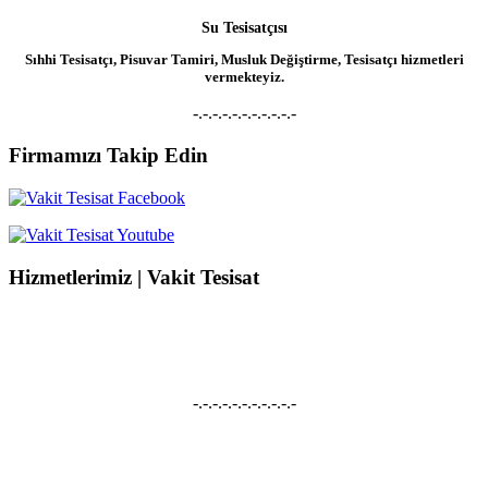
Su Tesisatçısı
Sıhhi Tesisatçı, Pisuvar Tamiri, Musluk Değiştirme, Tesisatçı hizmetleri
vermekteyiz.
-.-.-.-.-.-.-.-.-.-.-
Firmamızı Takip Edin
Hizmetlerimiz | Vakit Tesisat
Su Kaçağı Tespiti
Su Kaçağı Tespiti, Su Tesisatçısı, Robotla Su Kaçağı Bulma, Kırmadan Su
Kaçağı Tespiti, Kameralı Su Kaçağı Onarımı hizmetleri vermekteyiz.
-.-.-.-.-.-.-.-.-.-.-
Tıkanıklık Açma
Tuvalet Tıkanıklığı Açma, Lavabo Tıkanıklığı Açma, Gider Açma, Pimaş
Açma, Robotla Tıkanıklık Açma hizmetleri vermekteyiz.