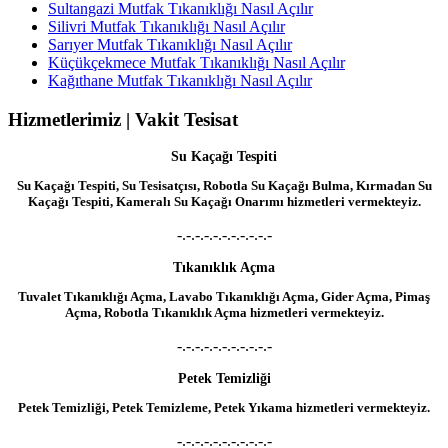
Sultangazi Mutfak Tıkanıklığı Nasıl Açılır
Silivri Mutfak Tıkanıklığı Nasıl Açılır
Sarıyer Mutfak Tıkanıklığı Nasıl Açılır
Küçükçekmece Mutfak Tıkanıklığı Nasıl Açılır
Kağıthane Mutfak Tıkanıklığı Nasıl Açılır
Hizmetlerimiz | Vakit Tesisat
Su Kaçağı Tespiti
Su Kaçağı Tespiti, Su Tesisatçısı, Robotla Su Kaçağı Bulma, Kırmadan Su
Kaçağı Tespiti, Kameralı Su Kaçağı Onarımı hizmetleri vermekteyiz.
-.-.-.-.-.-.-.-.-.-.-
Tıkanıklık Açma
Tuvalet Tıkanıklığı Açma, Lavabo Tıkanıklığı Açma, Gider Açma, Pimaş
Açma, Robotla Tıkanıklık Açma hizmetleri vermekteyiz.
-.-.-.-.-.-.-.-.-.-.-
Petek Temizliği
Petek Temizliği, Petek Temizleme, Petek Yıkama hizmetleri vermekteyiz.
-.-.-.-.-.-.-.-.-.-.-