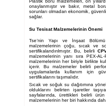
Plastik boru malzemeleri, on yıllard
onaylanmıştır ve bakır, metal boru
sorunları olmadan ekonomik, güvenli, s
sağlar.
Su Tesisat Malzemelerinin Önemi
Tse’nin Yapı ve İnşaat Bölümü 
malzemelerinin çoğu, sıcak ve soğ
sertifikalandırılmıştır. Bu, belirli
CP
malzemelerinin yanı sıra PEX-AL
malzemelerinin her biriyle birlikte ku
içerir. Bu malzemeler belirli perf
uygulamalarda kullanım için güv
sertifikalarını taşımalıdır.
Sıcak ve soğuk su dağıtımına yöneli
olduklarını belirten işaretler taş
sayfalarında, ürettikleri belirli ü
malzemelerinin her biri hakkında daha 