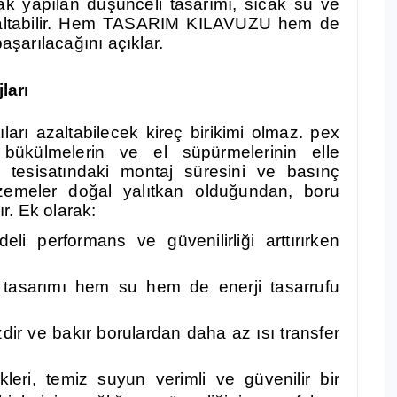
rak yapılan düşünceli tasarımı, sıcak su ve
i azaltabilir. Hem TASARIM KILAVUZU hem de
başarılacağını açıklar.
ları
arı azaltabilecek kireç birikimi olmaz. pex
 bükülmelerin ve el süpürmelerinin elle
u tesisatındaki montaj süresini ve basınç
lzemeler doğal yalıtkan olduğundan, boru
ır. Ek olarak:
eli performans ve güvenilirliği arttırırken
at tasarımı hem su hem de enerji tasarrufu
zdir ve bakır borulardan daha az ısı transfer
ikleri, temiz suyun verimli ve güvenilir bir