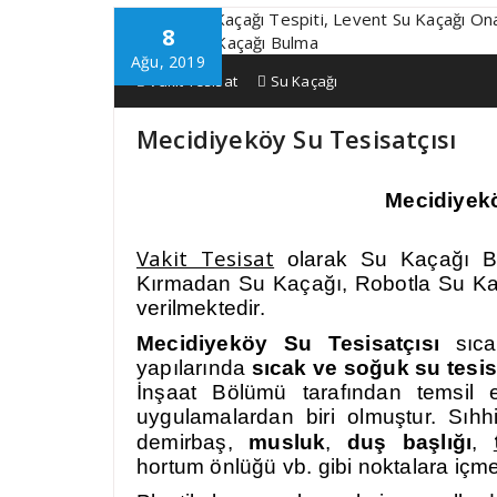
8
Ağu, 2019
Vakit Tesisat
Su Kaçağı
Mecidiyeköy Su Tesisatçısı
Mecidiyekö
Vakit Tesisat
olarak Su Kaçağı Bul
Kırmadan Su Kaçağı, Robotla Su Kaç
verilmektedir.
Mecidiyeköy Su Tesisatçısı
sıca
yapılarında
sıcak ve soğuk su tesis
İnşaat Bölümü tarafından temsil e
uygulamalardan biri olmuştur. Sıhhi
demirbaş,
musluk
,
duş başlığı
,
hortum önlüğü vb. gibi noktalara içme