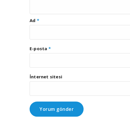
Ad
*
E-posta
*
İnternet sitesi