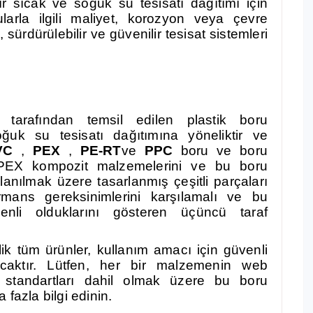
ır sıcak ve soğuk su tesisatı dağıtımı için
larla ilgili maliyet, korozyon veya çevre
ürdürülebilir ve güvenilir tesisat sistemleri
tarafından temsil edilen plastik boru
uk su tesisatı dağıtımına yöneliktir ve
VC
,
PEX
,
PE-RT
ve
PPC
boru ve boru
-PEX kompozit malzemelerini ve bu boru
llanılmak üzere tasarlanmış çeşitli parçaları
ormans gereksinimlerini karşılamalı ve bu
enli olduklarını gösteren üçüncü taraf
k tüm ürünler, kullanım amacı için güvenli
ıyacaktır. Lütfen, her bir malzemenin web
rün standartları dahil olmak üzere bu boru
fazla bilgi edinin.