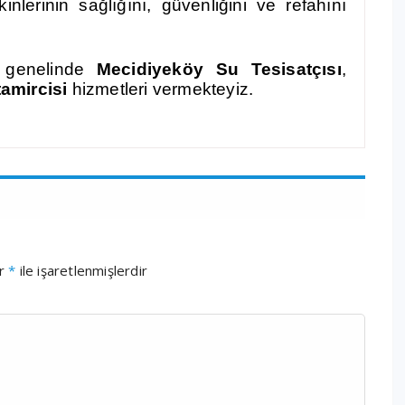
inlerinin sağlığını, güvenliğini ve refahını
 genelinde
Mecidiyeköy S
u Tesisatçısı
,
 tamircisi
hizmetleri vermekteyiz.
ar
*
ile işaretlenmişlerdir