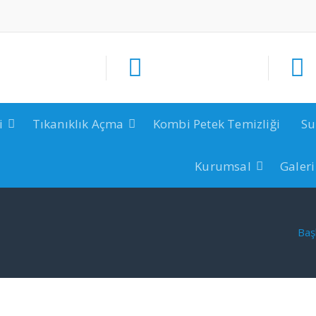
i
Tıkanıklık Açma
Kombi Petek Temizliği
Su
Kurumsal
Galeri
Baş