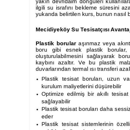
yakın devridaim döngüleri kullanıla
ilgili su israfını bekleme süresin
yukarıda belirtilen kurs, bunun nasıl 
Mecidiyeköy
Su Tesisatçısı Avantaj
Plastik borular
aşınmaz veya akıntıl
boru gibi esnek plastik borular,
oluşturulabilmesini sağlayarak bor
kaybını azaltır. Ve bu plastik ma
duvarlarından termal ısı transferi azal
Plastik tesisat boruları, uzun vad
kurulum maliyetlerini düşürebilir
Optimize edilmiş bir akıllı tesis
sağlayabilir
Plastik tesisat boruları daha sessi
eder
Plastik tesisat sistemlerinin özell