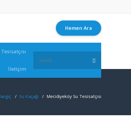
Hemen Ara
 Tesisatçısı
Search
for:
İletişim
langıç
/
Su Kaçağı
/
Mecidiyeköy Su Tesisatçısı