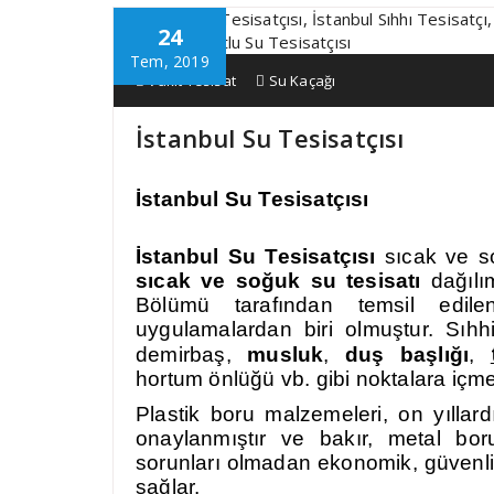
24
Tem, 2019
Vakit Tesisat
Su Kaçağı
İstanbul Su Tesisatçısı
İstanbul Su Tesisatçısı
İstanbul Su Tesisatçısı
sıcak ve so
sıcak ve soğuk su tesisatı
dağılı
Bölümü tarafından temsil edil
uygulamalardan biri olmuştur. Sıhhi
demirbaş,
musluk
,
duş başlığı
,
hortum önlüğü vb. gibi noktalara içme
Plastik boru malzemeleri, on yıllard
onaylanmıştır ve bakır, metal boru
sorunları olmadan ekonomik, güvenli, s
sağlar.