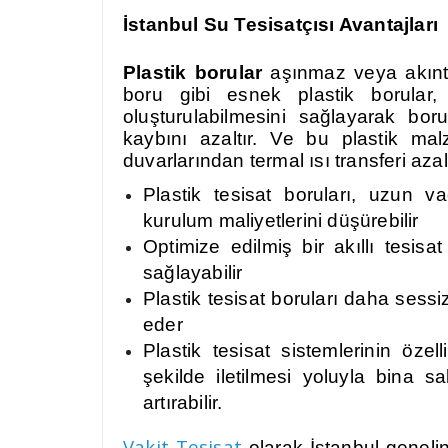
İstanbul
Su Tesisatçısı Avantajları
Plastik borular
aşınmaz veya akıntıl
boru gibi esnek plastik borular,
oluşturulabilmesini sağlayarak bor
kaybını azaltır. Ve bu plastik ma
duvarlarından termal ısı transferi azal
Plastik tesisat boruları, uzun vad
kurulum maliyetlerini düşürebilir
Optimize edilmiş bir akıllı tesis
sağlayabilir
Plastik tesisat boruları daha sessi
eder
Plastik tesisat sistemlerinin özell
şekilde iletilmesi yoluyla bina sak
artırabilir.
Vakit Tesisat
olarak İstanbul genel