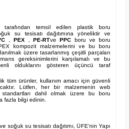
tarafından temsil edilen plastik boru
uk su tesisatı dağıtımına yöneliktir ve
VC
,
PEX
,
PE-RT
ve
PPC
boru ve boru
-PEX kompozit malzemelerini ve bu boru
llanılmak üzere tasarlanmış çeşitli parçaları
ormans gereksinimlerini karşılamalı ve bu
enli olduklarını gösteren üçüncü taraf
k tüm ürünler, kullanım amacı için güvenli
ıyacaktır. Lütfen, her bir malzemenin web
rün standartları dahil olmak üzere bu boru
fazla bilgi edinin.
ve soğuk su tesisatı dağıtımı, ÜFE’nin Yapı