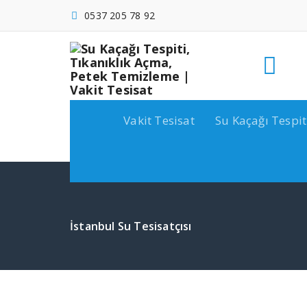
İçeriğe
0537 205 78 92
geç
Vakit Tesisat
Su Kaçağı Tespit
İstanbul Su Tesisatçısı