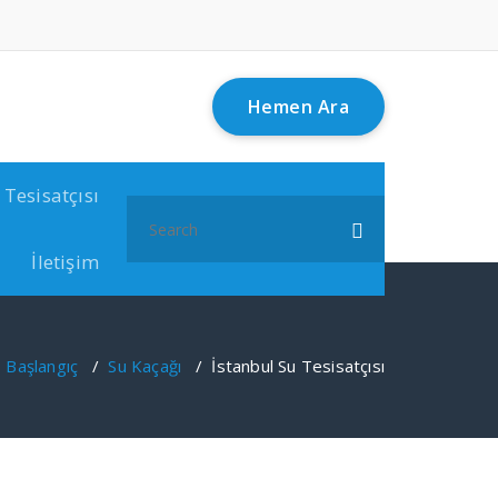
Hemen Ara
 Tesisatçısı
Search
for:
İletişim
Başlangıç
/
Su Kaçağı
/
İstanbul Su Tesisatçısı