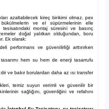
arı azaltabilecek kireç birikimi olmaz. pex
 bükülmelerin ve el süpürmelerinin elle
u tesisatındaki montaj süresini ve basınç
lzemeler doğal yalıtkan olduğundan, boru
ır. Ek olarak:
eli performans ve güvenilirliği arttırırken
at tasarımı hem su hem de enerji tasarrufu
zdir ve bakır borulardan daha az ısı transfer
ikleri, temiz suyun verimli ve güvenilir bir
inlerinin sağlığını, güvenliğini ve refahını
inde
İstanbul S
u Tesisatçısı
,
su tesisatçısı