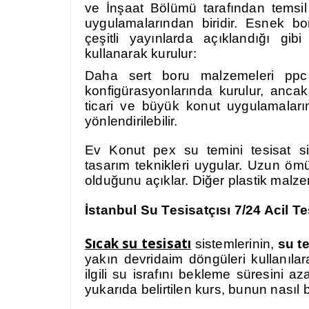
ve İnşaat Bölümü tarafından temsil 
uygulamalarından biridir. Esnek b
çeşitli yayınlarda açıklandığı gi
kullanarak kurulur:
Daha sert boru malzemeleri ppc
konfigürasyonlarında kurulur, anc
ticari ve büyük konut uygulamalarınd
yönlendirilebilir.
Ev Konut pex su temini tesisat 
tasarım teknikleri uygular. Uzun ö
olduğunu açıklar. Diğer plastik malze
İstanbul
Su Tesisatçısı 7/24 Acil Te
Sıcak su tesisatı
sistemlerinin,
su te
yakın devridaim döngüleri kullanıla
ilgili su israfını bekleme süresin
yukarıda belirtilen kurs, bunun nasıl 