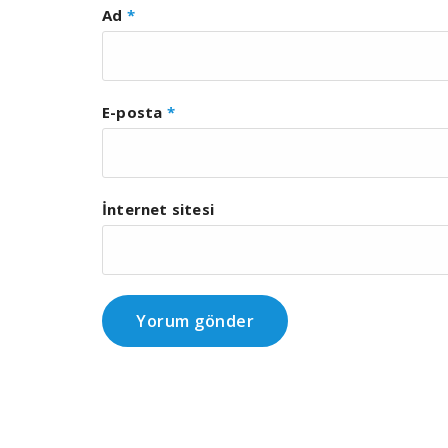
Ad
*
E-posta
*
İnternet sitesi