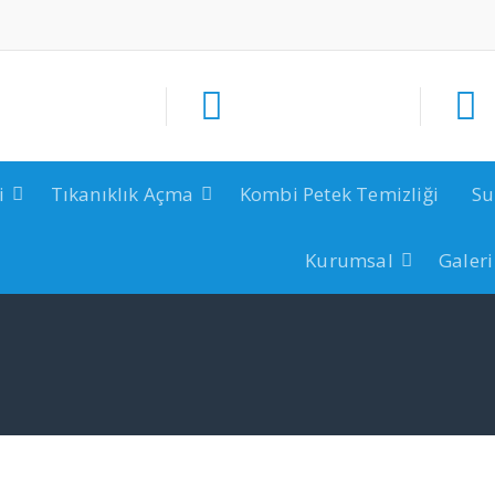
i
Tıkanıklık Açma
Kombi Petek Temizliği
Su
Kurumsal
Galeri