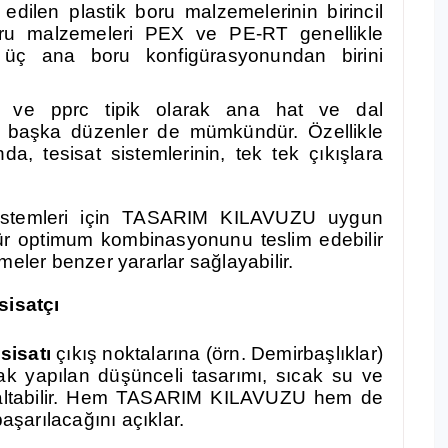
edilen plastik boru malzemelerinin birincil
oru malzemeleri PEX ve PE-RT genellikle
bi üç ana boru konfigürasyonundan birini
 ve pprc tipik olarak ana hat ve dal
ak başka düzenler de mümkündür. Özellikle
a, tesisat sistemlerinin, tek tek çıkışlara
sistemleri için TASARIM KILAVUZU uygun
mür optimum kombinasyonunu teslim edebilir
meler benzer yararlar sağlayabilir.
sisatçı
sisatı
çıkış noktalarına (örn. Demirbaşlıklar)
rak yapılan düşünceli tasarımı, sıcak su ve
i azaltabilir. Hem TASARIM KILAVUZU hem de
başarılacağını açıklar.