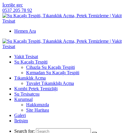
İçeriğe geç
0537 205 78 92
Hemen Ara
Vakit Tesisat
Su Kaçağı Tespiti
Cihazla Su Kaçağı Tespiti
Kırmadan Su Kaçağı Tespiti
Tıkanıklık Açma
Tuvalet Tıkanıklığı Açma
Kombi Petek Temizliği
Su Tesisatçısı
Kurumsal
Hakkımızda
Site Haritası
Galeri
İletişim
Search for: