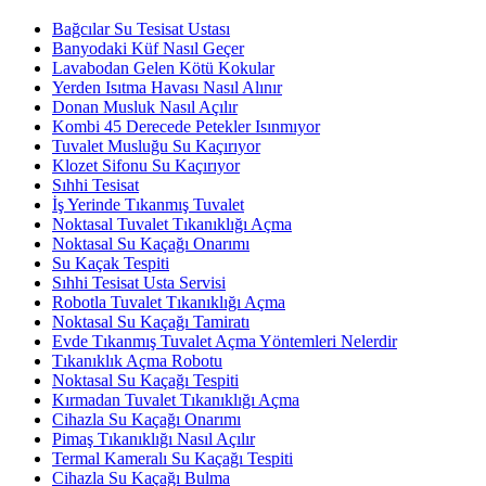
Bağcılar Su Tesisat Ustası
Banyodaki Küf Nasıl Geçer
Lavabodan Gelen Kötü Kokular
Yerden Isıtma Havası Nasıl Alınır
Donan Musluk Nasıl Açılır
Kombi 45 Derecede Petekler Isınmıyor
Tuvalet Musluğu Su Kaçırıyor
Klozet Sifonu Su Kaçırıyor
Sıhhi Tesisat
İş Yerinde Tıkanmış Tuvalet
Noktasal Tuvalet Tıkanıklığı Açma
Noktasal Su Kaçağı Onarımı
Su Kaçak Tespiti
Sıhhi Tesisat Usta Servisi
Robotla Tuvalet Tıkanıklığı Açma
Noktasal Su Kaçağı Tamiratı
Evde Tıkanmış Tuvalet Açma Yöntemleri Nelerdir
Tıkanıklık Açma Robotu
Noktasal Su Kaçağı Tespiti
Kırmadan Tuvalet Tıkanıklığı Açma
Cihazla Su Kaçağı Onarımı
Pimaş Tıkanıklığı Nasıl Açılır
Termal Kameralı Su Kaçağı Tespiti
Cihazla Su Kaçağı Bulma