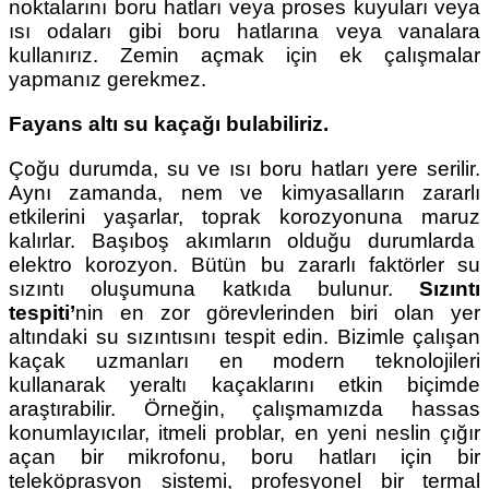
noktalarını boru hatları veya proses kuyuları veya
ısı odaları gibi boru hatlarına veya vanalara
kullanırız. Zemin açmak için ek çalışmalar
yapmanız gerekmez.
Fayans altı su kaçağı bulabiliriz.
Çoğu durumda, su ve ısı boru hatları yere serilir.
Aynı zamanda, nem ve kimyasalların zararlı
etkilerini yaşarlar, toprak korozyonuna maruz
kalırlar. Başıboş akımların olduğu durumlarda
elektro korozyon. Bütün bu zararlı faktörler su
sızıntı oluşumuna katkıda bulunur.
Sızıntı
tespiti’
nin en zor görevlerinden biri olan yer
altındaki su sızıntısını tespit edin. Bizimle çalışan
kaçak uzmanları en modern teknolojileri
kullanarak yeraltı kaçaklarını etkin biçimde
araştırabilir. Örneğin, çalışmamızda hassas
konumlayıcılar, itmeli problar, en yeni neslin çığır
açan bir mikrofonu, boru hatları için bir
teleköprasyon sistemi, profesyonel bir termal