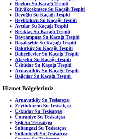
Beykoz Su Kaçağı Tespiti
Büyükçekmece Su Kaçağı Tespiti
Beyoğlu Su Kaçağı Tespiti
Beylikdüzü Su Kaçağı Tespiti
Avcılar Su Kaçağı Tespiti
Beşiktaş Su Kaçağı Tespiti
Bayrampaşa Su Kaçağı Tespiti
Başakşehir Su Kaçağı Tespiti
Bakırköy Su Kaçağı Tespiti
Bahçelievler Su Kaçağı Tespiti
Ataşehir Su Kaçağı Tespiti
Üsküdar Su Kaçağı Tespiti
Arnavutköy Su Kaçağı Tespiti
Bağcılar Su Kaçağı Tespiti
Hizmet Bölgelerimiz
Arnavutköy Su Tesisatçısı
Zeytinburnu Su Tesisatçısı
Üsküdar Su Tesisatçısı
Ümraniye Su Tesisatçısı
Şişli Su Tesisatçısı
Sultangazi Su Tesisatçısı
Sultanbeyli Su Tesisatçısı