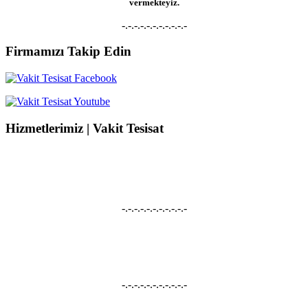
vermekteyiz.
-.-.-.-.-.-.-.-.-.-.-
Firmamızı Takip Edin
Hizmetlerimiz | Vakit Tesisat
Su Kaçağı Tespiti
Su Kaçağı Tespiti, Su Tesisatçısı, Robotla Su Kaçağı Bulma, Kırmadan Su
Kaçağı Tespiti, Kameralı Su Kaçağı Onarımı hizmetleri vermekteyiz.
-.-.-.-.-.-.-.-.-.-.-
Tıkanıklık Açma
Tuvalet Tıkanıklığı Açma, Lavabo Tıkanıklığı Açma, Gider Açma, Pimaş
Açma, Robotla Tıkanıklık Açma hizmetleri vermekteyiz.
-.-.-.-.-.-.-.-.-.-.-
Petek Temizliği