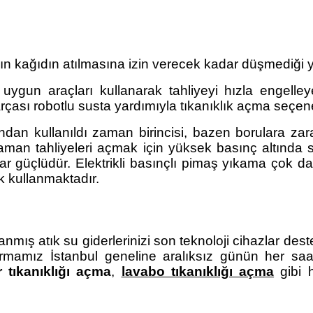
nın kağıdın atılmasına izin verecek kadar düşmediği ye
 uygun araçları kullanarak tahliyeyi hızla engelleye
rçası robotlu susta yardımıyla tıkanıklık açma seçeneğ
ından kullanıldı zaman birincisi, bazen borulara zarar v
man tahliyeleri açmak için yüksek basınç altında su
ar güçlüdür. Elektrikli basınçlı pimaş yıkama çok dah
k kullanmaktadır.
anmış atık su giderlerinizi son teknoloji cihazlar des
irmamız İstanbul geneline aralıksız günün her saat
r tıkanıklığı açma
,
lavabo tıkanıklığı açma
gibi h