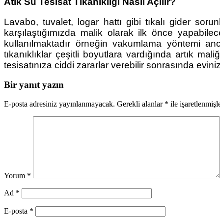
Atık Su Tesisat Tıkanıklığı Nasıl Açılır?
Lavabo, tuvalet, logar hattı gibi tıkalı gider sor
karşılaştığımızda malik olarak ilk önce yapabil
kullanılmaktadır örneğin vakumlama yöntemi anc
tıkanıklıklar çeşitli boyutlara vardığında artık m
tesisatınıza ciddi zararlar verebilir sonrasında evin
Bir yanıt yazın
E-posta adresiniz yayınlanmayacak.
Gerekli alanlar
*
ile işaretlenmişl
Yorum
*
Ad
*
E-posta
*