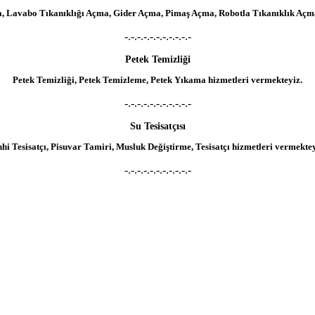
a, Lavabo Tıkanıklığı Açma, Gider Açma, Pimaş Açma, Robotla Tıkanıklık Açma
-.-.-.-.-.-.-.-.-.-.-
Petek Temizliği
Petek Temizliği, Petek Temizleme, Petek Yıkama hizmetleri vermekteyiz.
-.-.-.-.-.-.-.-.-.-.-
Su Tesisatçısı
hhi Tesisatçı, Pisuvar Tamiri, Musluk Değiştirme, Tesisatçı hizmetleri vermektey
-.-.-.-.-.-.-.-.-.-.-
Su Kaçağı Tespiti