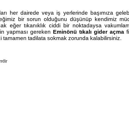
unları her dairede veya iş yerlerinde başımıza gel
eceğimiz bir sorun olduğunu düşünüp kendimiz müd
ak eğer tıkanıklık ciddi bir noktadaysa vakuml
aliğin yapması gereken
Eminönü tıkalı gider açma
f
izi tamamen tadilata sokmak zorunda kalabilirsiniz.
erdir