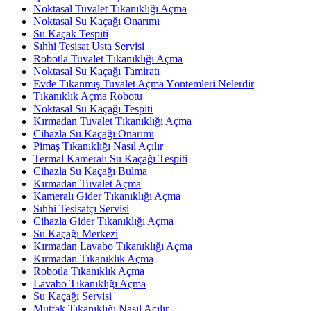
Noktasal Tuvalet Tıkanıklığı Açma
Noktasal Su Kaçağı Onarımı
Su Kaçak Tespiti
Sıhhi Tesisat Usta Servisi
Robotla Tuvalet Tıkanıklığı Açma
Noktasal Su Kaçağı Tamiratı
Evde Tıkanmış Tuvalet Açma Yöntemleri Nelerdir
Tıkanıklık Açma Robotu
Noktasal Su Kaçağı Tespiti
Kırmadan Tuvalet Tıkanıklığı Açma
Cihazla Su Kaçağı Onarımı
Pimaş Tıkanıklığı Nasıl Açılır
Termal Kameralı Su Kaçağı Tespiti
Cihazla Su Kaçağı Bulma
Kırmadan Tuvalet Açma
Kameralı Gider Tıkanıklığı Açma
Sıhhi Tesisatçı Servisi
Cihazla Gider Tıkanıklığı Açma
Su Kaçağı Merkezi
Kırmadan Lavabo Tıkanıklığı Açma
Kırmadan Tıkanıklık Açma
Robotla Tıkanıklık Açma
Lavabo Tıkanıklığı Açma
Su Kaçağı Servisi
Mutfak Tıkanıklığı Nasıl Açılır