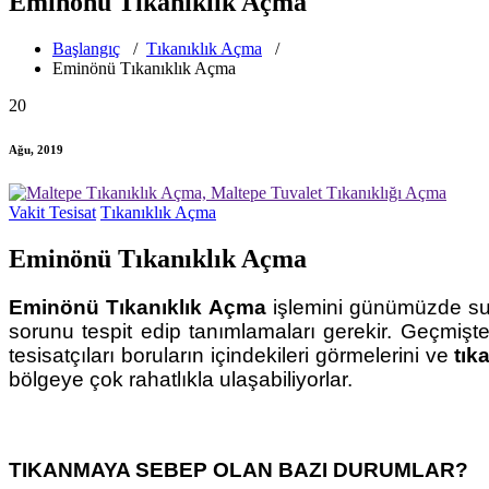
Eminönü Tıkanıklık Açma
Başlangıç
/
Tıkanıklık Açma
/
Eminönü Tıkanıklık Açma
20
Ağu, 2019
Vakit Tesisat
Tıkanıklık Açma
Eminönü Tıkanıklık Açma
Eminönü Tıkanıklık Açma
işlemini günümüzde su t
sorunu tespit edip tanımlamaları gerekir. Geçmişte,
tesisatçıları boruların içindekileri görmelerini ve
tık
bölgeye çok rahatlıkla ulaşabiliyorlar.
TIKANMAYA SEBEP OLAN BAZI DURUMLAR?