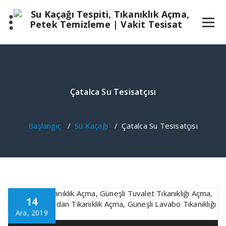
İçeriğe
geç
Çatalca Su Tesisatçısı
Başlangıç
/
Su Kaçağı
/
Çatalca Su Tesisatçısı
14
Ara, 2019