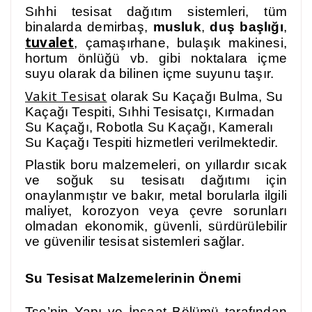
Sıhhi tesisat dağıtım sistemleri, tüm
binalarda demirbaş,
musluk
,
duş başlığı
,
tuvalet
, çamaşırhane, bulaşık makinesi,
hortum önlüğü vb. gibi noktalara içme
suyu olarak da bilinen içme suyunu taşır.
Vakit Tesisat
olarak Su Kaçağı Bulma, Su
Kaçağı Tespiti, Sıhhi Tesisatçı, Kırmadan
Su Kaçağı, Robotla Su Kaçağı, Kameralı
Su Kaçağı Tespiti hizmetleri verilmektedir.
Plastik boru malzemeleri, on yıllardır sıcak
ve soğuk su tesisatı dağıtımı için
onaylanmıştır ve bakır, metal borularla ilgili
maliyet, korozyon veya çevre sorunları
olmadan ekonomik, güvenli, sürdürülebilir
ve güvenilir tesisat sistemleri sağlar.
Su Tesisat Malzemelerinin Önemi
Tse’nin Yapı ve İnşaat Bölümü tarafından