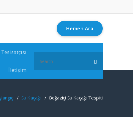
Hemen Ara
 Tesisatçısı
Search
for:
İletişim
şlangıç
/
Su Kaçağı
/
Boğaziçi Su Kaçağı Tespiti