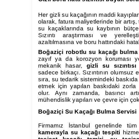
Her gizli su kaçağının maddi kayıplara 
olarak, fatura maliyetlerinde bir artış, 
su kaçaklarında su kaybının bütçey
Sızıntı araştırması ve yerelleşt
azaltılmasına ve boru hattındaki hata
Boğaziçi robotlu su kaçağı bulm
zayıf ya da korozyon koruması yo
mekanik hasar,
gizli su sızıntısı
sadece birkaçı. Sızıntının olumsuz et
sıra, su tedarik sistemindeki baskıda 
etmek için yapılan baskıdaki zorla a
olur. Aynı zamanda, basıncı artır
mühendislik yapıları ve çevre için ç
Boğaziçi Su Kaçağı Bulma Servisi
Firmamız İstanbul genelinde tüm 
kamerayla
su kaçağı tespiti
hizmet