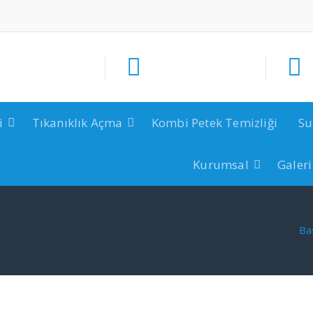
i
Tıkanıklık Açma
Kombi Petek Temizliği
Su
Kurumsal
Galeri
Ba