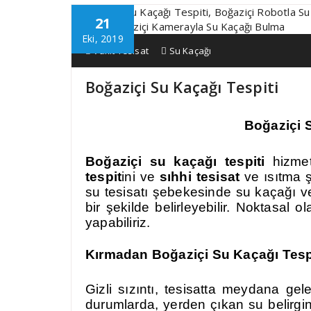
21
Eki, 2019
Vakit Tesisat
Su Kaçağı
Boğaziçi Su Kaçağı Tespiti
Boğaziçi 
Boğaziçi su kaçağı tespiti
hizmet
tespit
ini ve
sıhhi tesisat
ve ısıtma ş
su tesisatı şebekesinde su kaçağı v
bir şekilde belirleyebilir. Noktasal
yapabiliriz.
Kırmadan Boğaziçi Su Kaçağı Tespi
Gizli sızıntı, tesisatta meydana gel
durumlarda, yerden çıkan su belirgi