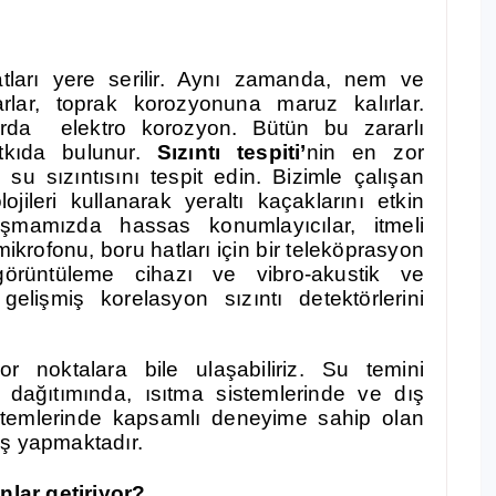
ları yere serilir. Aynı zamanda, nem ve
şarlar, toprak korozyonuna maruz kalırlar.
rda elektro korozyon. Bütün bu zararlı
atkıda bulunur.
Sızıntı tespiti’
nin en zor
 su sızıntısını tespit edin. Bizimle çalışan
ileri kullanarak yeraltı kaçaklarını etkin
alışmamızda hassas konumlayıcılar, itmeli
mikrofonu, boru hatları için bir teleköprasyon
görüntüleme cihazı ve vibro-akustik ve
elişmiş korelasyon sızıntı detektörlerini
or noktalara bile ulaşabiliriz. Su temini
u dağıtımında, ısıtma sistemlerinde ve dış
istemlerinde kapsamlı deneyime sahip olan
iş yapmaktadır.
nlar getiriyor?