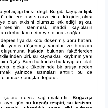
yol açtığı bir sır değil. Bu gibi kayıplar tipik
tüketicilere kısa su arzı için ciddi gider, olası
e olan etkisini olumsuz etkilediği aşikar.
irilmesinin istenmesi, maddi kayıpların
ları derhal tamir etmeye olanak sağlar.
a
depresif ya da kötü döşenmiş boru hatları,
k, yanlış döşenmiş vanalar ve borulara
oluşumuna katkıda bulunan faktörlerden
kilerinden biri, su kaynakları kaybının yanı
bir düşüş. Boru hattındaki bu kayıpları telafi
rtış, elektrik tüketiminde bir artışa neden
mak yalnızca sızıntıları arttırır; bu da
ok olumsuz sonuçlar doğurur.
ilçelere servis sağlamaktadır.
Boğaziçi
i aynı gün
su kaçağı tespiti, su tesisatı,