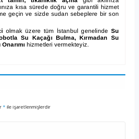
t tamiri, tıkanıklık açma
gibi aklınıza
rınıza kısa sürede doğru ve garantili hizmet
ime geçin ve sizde sudan sebeplere bir son
çi
olmak üzere tüm İstanbul genelinde
Su
 Robotla Su Kaçağı Bulma, Kırmadan Su
ı Onarımı
hizmetleri vermekteyiz.
ar
*
ile işaretlenmişlerdir