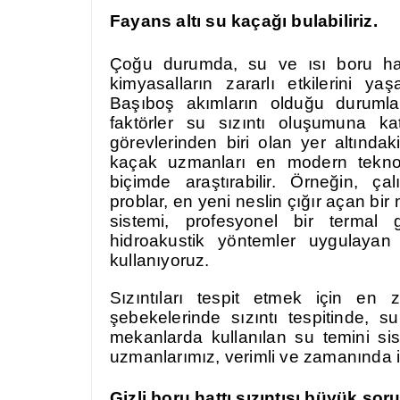
Fayans altı su kaçağı bulabiliriz.
Çoğu durumda, su ve ısı boru hat
kimyasalların zararlı etkilerini ya
Başıboş akımların olduğu durumla
faktörler su sızıntı oluşumuna k
görevlerinden biri olan yer altındaki
kaçak uzmanları en modern teknoloj
biçimde araştırabilir. Örneğin, ç
problar, en yeni neslin çığır açan bir 
sistemi, profesyonel bir termal 
hidroakustik yöntemler uygulayan g
kullanıyoruz.
Sızıntıları tespit etmek için en z
şebekelerinde sızıntı tespitinde, s
mekanlarda kullanılan su temini s
uzmanlarımız, verimli ve zamanında 
Gizli boru hattı sızıntısı büyük soru