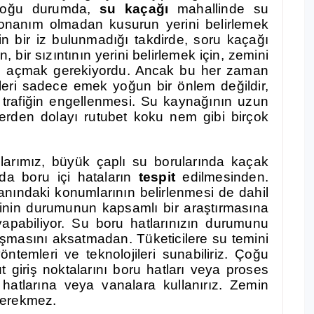
, çoğu durumda,
su kaçağı
mahallinde su
nanım olmadan kusurun yerini belirlemek
gin bir iz bulunmadığı takdirde, soru kaçağı
bir sızıntının yerini belirlemek için, zemini
ele açmak gerekiyordu. Ancak bu her zaman
leri sadece emek yoğun bir önlem değildir,
 trafiğin engellenmesi. Su kaynağının uzun
erden dolayı rutubet koku nem gibi birçok
rımız, büyük çaplı su borularında kaçak
a boru içi hataların
tespit
edilmesinden.
anındaki konumlarının belirlenmesi de dahil
inin durumunun kapsamlı bir araştırmasına
yapabiliyor. Su boru hatlarınızın durumunu
ışmasını aksatmadan. Tüketicilere su temini
temleri ve teknolojileri sunabiliriz. Çoğu
giriş noktalarını boru hatları veya proses
 hatlarına veya vanalara kullanırız. Zemin
gerekmez.