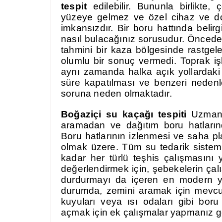
tespit
edilebilir. Bununla birlikte
yüzeye gelmez ve özel cihaz ve do
imkansızdır. Bir boru hattında belir
nasıl bulacağınız sorusudur. Önceden, 
tahmini bir kaza bölgesinde rastg
olumlu bir sonuç vermedi. Toprak iş
aynı zamanda halka açık yollardaki
süre kapatılması ve benzeri nedenl
soruna neden olmaktadır.
Boğaziçi su kaçağı tespiti
Uzmanla
aramadan ve dağıtım boru hatlarınd
Boru hatlarının izlenmesi ve saha pl
olmak üzere. Tüm su tedarik sistem
kadar her türlü teşhis çalışmasını 
değerlendirmek için, şebekelerin çal
durdurmayı da içeren en modern yön
durumda, zemini aramak için mevcut 
kuyuları veya ısı odaları gibi boru
açmak için ek çalışmalar yapmanız 